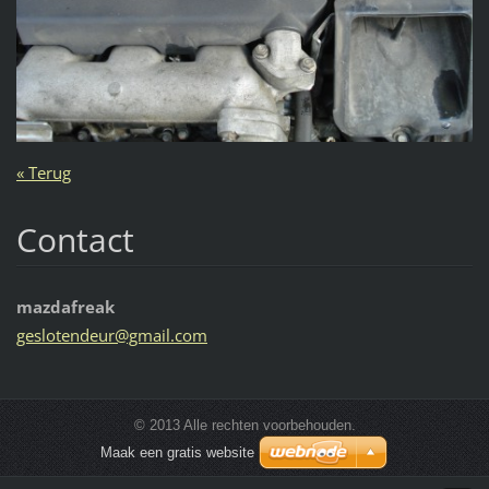
« Terug
Contact
mazdafreak
gesloten
deur@gma
il.com
© 2013 Alle rechten voorbehouden.
Maak een gratis website