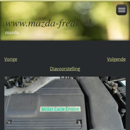
www.mazda-freak.nl
mazda
Vorige
Volgende
Diavoorstelling