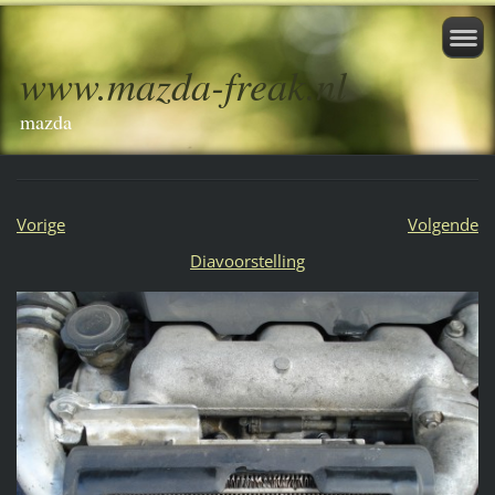
www.mazda-freak.nl
mazda
Vorige
Volgende
Diavoorstelling