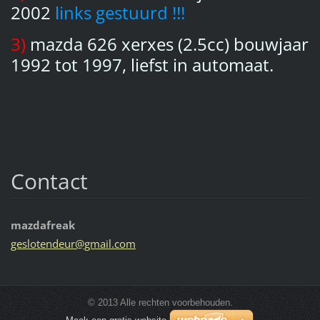
2002
links gestuurd !!!
3)
mazda 626 xerxes (2.5cc) bouwjaar
1992 tot 1997, liefst in automaat.
Contact
mazdafreak
gesloten
deur@gma
il.com
© 2013 Alle rechten voorbehouden.