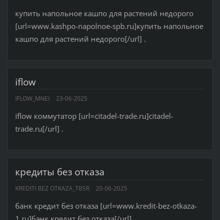
купить напольное кашпо для растений недорого
[url=www.kashpo-napolnoe-spb.ru]купить напольное
кашпо для растений недорого[/url] .
iflow
IFLOW_MNEI
23-06-2025
iflow коммутатор [url=citadel-trade.ru]citadel-
trade.ru[/url] .
кредиты без отказа
KREDITI BEZ OTKAZA_TBSR
20-06-2025
банк кредит без отказа [url=www.kredit-bez-otkaza-
1.ru]банк кредит без отказа[/url] .