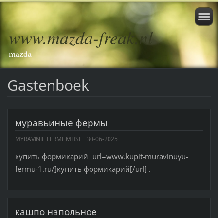
www.mazda-freak.nl
mazda
Gastenboek
муравьиные фермы
MYRAVINIE FERMI_MHSI
30-06-2025
купить формикарий [url=www.kupit-muravinuyu-
fermu-1.ru/]купить формикарий[/url] .
кашпо напольное