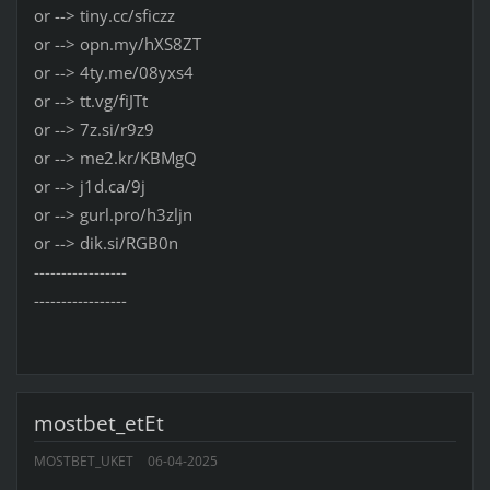
or --> tiny.cc/sficzz
or --> opn.my/hXS8ZT
or --> 4ty.me/08yxs4
or --> tt.vg/fiJTt
or --> 7z.si/r9z9
or --> me2.kr/KBMgQ
or --> j1d.ca/9j
or --> gurl.pro/h3zljn
or --> dik.si/RGB0n
-----------------
-----------------
mostbet_etEt
MOSTBET_UKET
06-04-2025