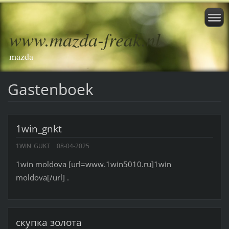
www.mazda-freak.nl
mazda
Gastenboek
1win_gnkt
1WIN_GUKT
08-04-2025
1win moldova [url=www.1win5010.ru]1win
moldova[/url] .
скупка золота