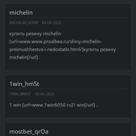
michelin
MICHELIN_KCMR
04-04-2025
купить резину michelin
[url=www.www.proalbea.ru/shiny-michelin-
preimushhestva-i-nedostatki.html/]купить резину
michelin[/url] .
1win_hmSt
1WIN_WMST
02-04-2025
1 win [url=www.1win6050.ru]1 win[/url] .
mostbet_qrOa