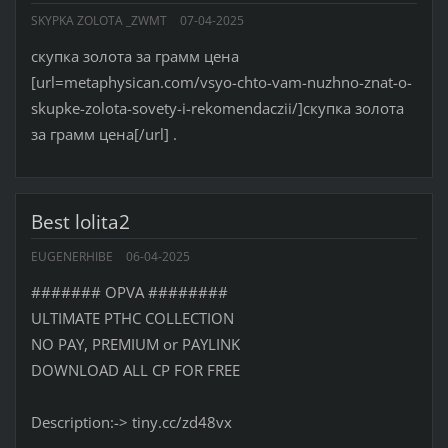
SKYPKA ZOLOTA _ZWMT
07-04-2025
скупка золота за грамм цена
[url=metaphysican.com/vsyo-chto-vam-nuzhno-znat-o-
skupke-zolota-sovety-i-rekomendaczii/]скупка золота
за грамм цена[/url] .
Best lolita2
EUGENERHIBE
06-04-2025
####### OPVA ########
ULTIMATE РТНС COLLECTION
NO PAY, PREMIUM or PAYLINK
DOWNLOAD ALL СР FOR FREE
Description:-> tiny.cc/zd48vx