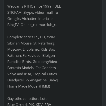
Webcams РТНС since 1999 FULL
STICKAM, Skype, video_mail_ru
Omegle, Vichatter, Interia_pl
BlogTV, Online_ru, murclub_ru
Complete series LS, BD, YWM
Sibirian Mouse, St. Peterburg
Moscow, Liluplanet, Kids Box
Fattman, Falkovideo, Bibigon
Paradise Birds, GoldbergVideo
Fantasia Models, Cat Goddess
Valya and Irisa, Tropical Cuties
Deadpixel, PZ-magazine, BabyJ
Home Made Model (HMM)
Gay рthс collection: Luto
Blue Orchid, PJK, KDV, RBV