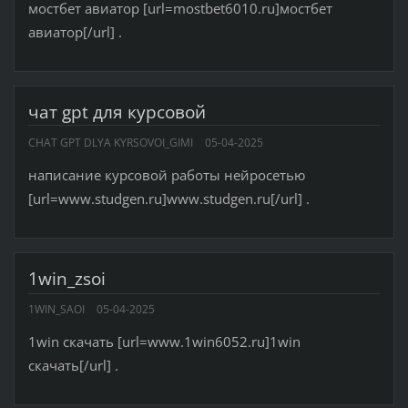
мостбет авиатор [url=mostbet6010.ru]мостбет
авиатор[/url] .
чат gpt для курсовой
CHAT GPT DLYA KYRSOVOI_GIMI
05-04-2025
написание курсовой работы нейросетью
[url=www.studgen.ru]www.studgen.ru[/url] .
1win_zsoi
1WIN_SAOI
05-04-2025
1win скачать [url=www.1win6052.ru]1win
скачать[/url] .