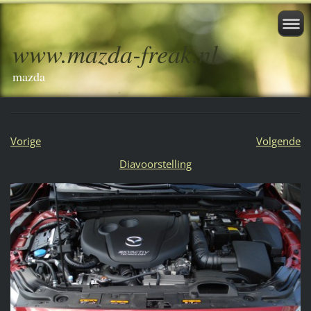
www.mazda-freak.nl
mazda
Vorige
Volgende
Diavoorstelling