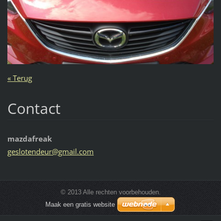
« Terug
Contact
mazdafreak
gesloten
deur@gma
il.com
© 2013 Alle rechten voorbehouden.
Maak een gratis website