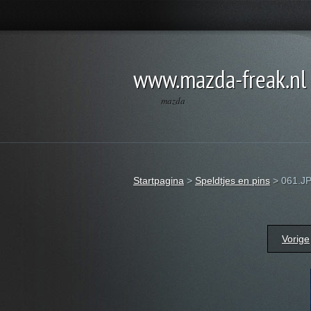
www.mazda-freak.nl
mazda
Startpagina
>
Speldtjes en pins
>
061.J
Vorige