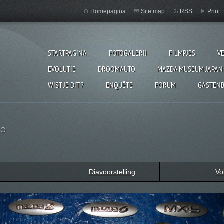
Homepagina
Site map
RSS
Print
STARTPAGINA
FOTOGALERIJ
FILMPJES
V
EVOLUTIE
DROOMAUTO
MAZDA MUSEUM JAPAN
WIST JE DIT ?
ENQUÊTE
FORUM
GASTEN
PG
Diavoorstelling
Vo