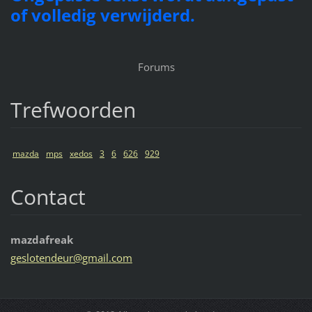
of volledig verwijderd.
Forums
Trefwoorden
mazda
mps
xedos
3
6
626
929
Contact
mazdafreak
gesloten
deur@gma
il.com